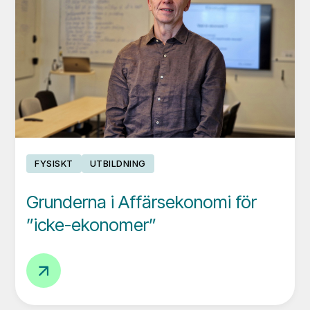
resultat
på
60
dagar
FYSISKT
UTBILDNING
Grunderna i Affärsekonomi för
”icke-ekonomer”
Grunderna
i
Affärsekonomi