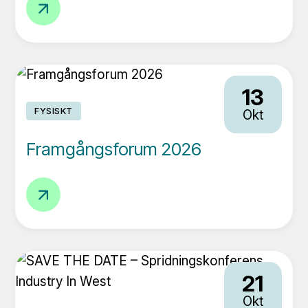
Circular
och
by
andra
Default
i
2026
svåra
–
13
situationer?
Återtillverkning
FYSISKT
Okt
Framgångsforum 2026
Framgångsforum
2026
21
Okt