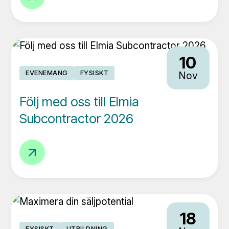
bättre
varje
dag
10
EVENEMANG
FYSISKT
Nov
Följ med oss till Elmia
Subcontractor 2026
Följ
med
oss
till
Elmia
18
Subcontractor
FYSISKT
UTBILDNING