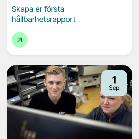
Skapa er första
hållbarhetsrapport
Skapa
er
första
hållbarhetsrapport
1
Sep