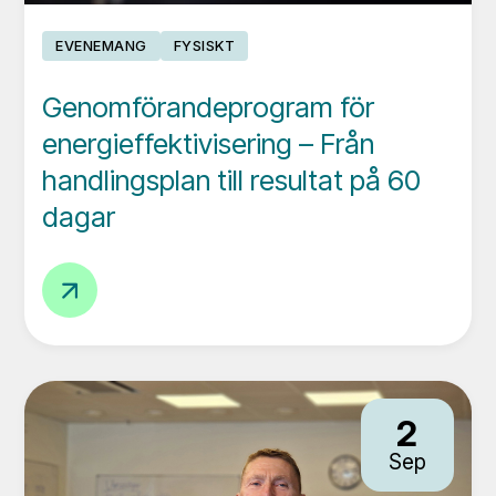
EVENEMANG
FYSISKT
Genomförandeprogram för
energieffektivisering – Från
handlingsplan till resultat på 60
dagar
Genomförandeprogram
för
energieffektivisering
–
Från
2
handlingsplan
Sep
till