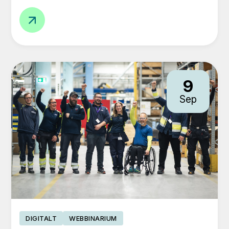
Praktisk
maskinsäkerhet
för
SME-
företag
9
Sep
DIGITALT
WEBBINARIUM