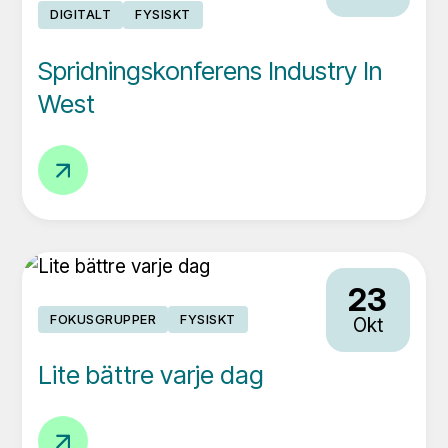
DIGITALT
FYSISKT
Spridningskonferens Industry In
West
Spridningskonferens
Industry
In
West
23
FOKUSGRUPPER
FYSISKT
Okt
Lite bättre varje dag
Lite