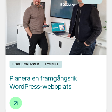
FOKUSGRUPPER
FYSISKT
Planera en framgångsrik
WordPress-webbplats
Planera
en