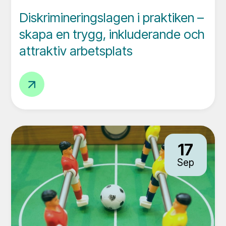
Diskrimineringslagen i praktiken –
skapa en trygg, inkluderande och
attraktiv arbetsplats
Diskrimineringslagen
i
praktiken
–
skapa
17
en
Sep
trygg,
inkluderande
och
attraktiv