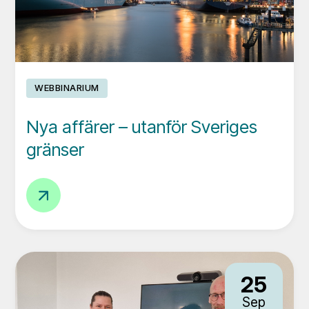
WEBBINARIUM
Nya affärer – utanför Sveriges
gränser
Nya
affärer
–
utanför
Sveriges
25
gränser
Sep