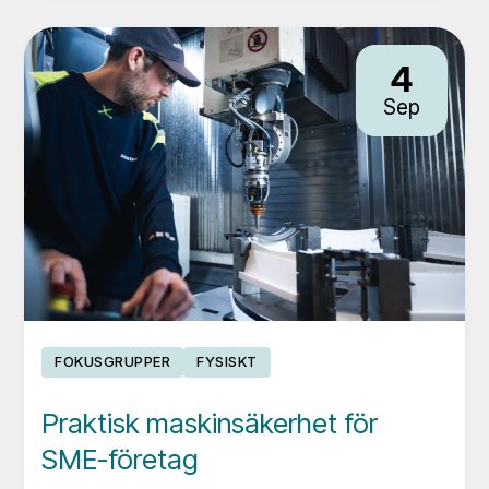
för
”icke-
4
ekonomer”
Sep
FOKUSGRUPPER
FYSISKT
Praktisk maskinsäkerhet för
SME-företag