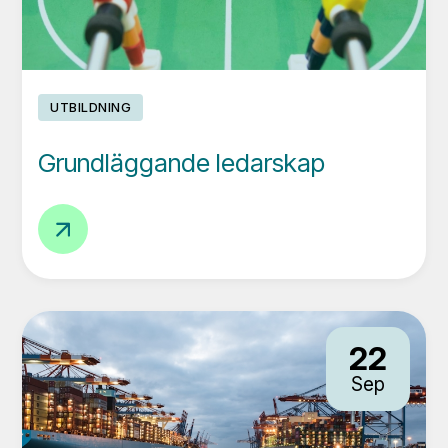
arbetsplats
UTBILDNING
Grundläggande ledarskap
Grundläggande
ledarskap
22
Sep