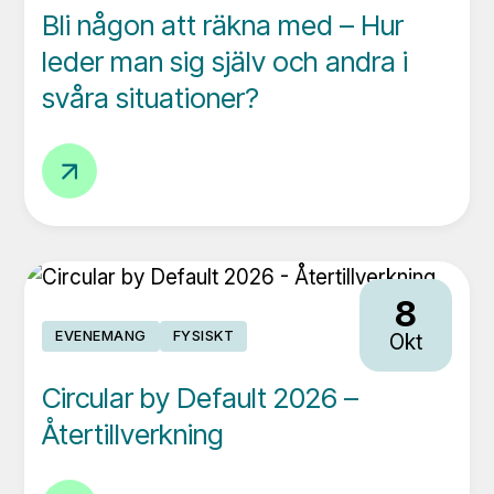
Bli någon att räkna med – Hur
leder man sig själv och andra i
svåra situationer?
Bli
någon
att
räkna
med
8
–
EVENEMANG
FYSISKT
Okt
Hur
leder
Circular by Default 2026 –
man
Återtillverkning
sig
själv