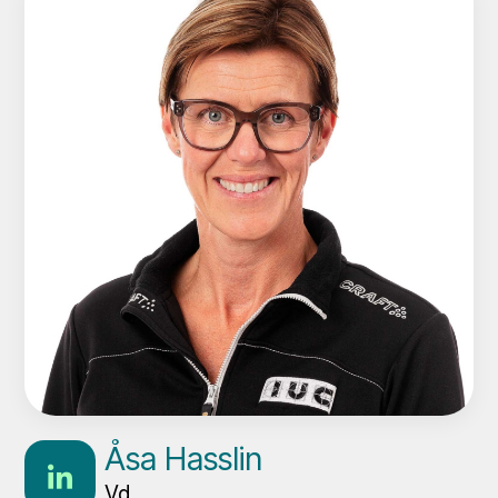
Åsa Hasslin
Vd