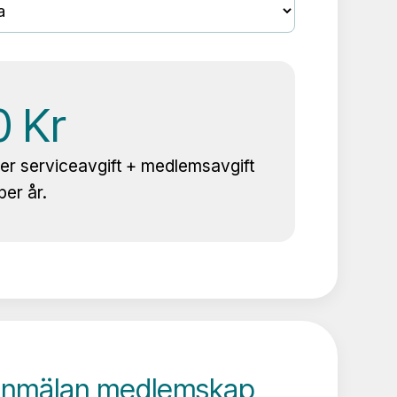
ser serviceavgift + medlemsavgift
per år.
apet
eanmälan medlemskap