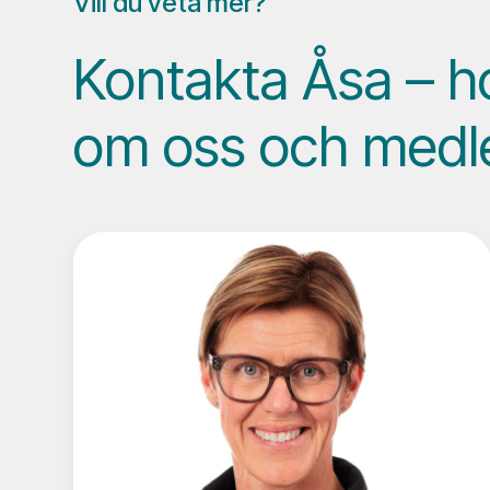
Vill du veta mer?
Kontakta Åsa – h
om oss och med