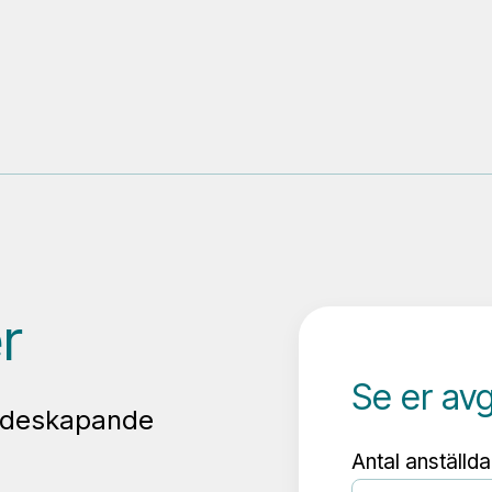
r
Se er av
ärdeskapande
Antal anställda