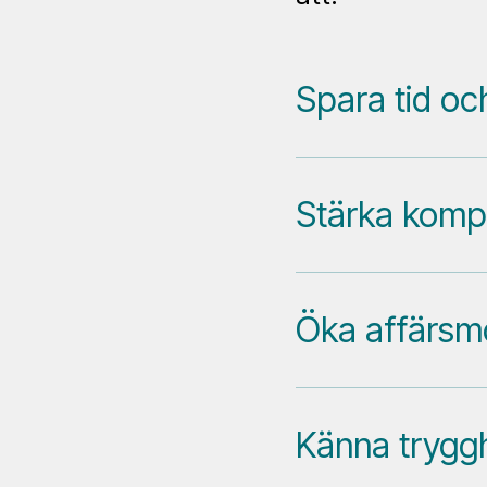
Spara tid oc
Stärka kom
Öka affärsmö
Känna trygg