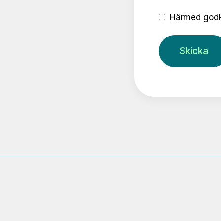
Härmed godk
Skicka