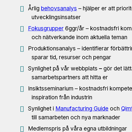
Årlig
behovsanalys
– hjälper er att priorit
utvecklingsinsatser
Fokusgrupper
6ggr/år – kostnadsfri kom
och nätverkande inom aktuella teman
Produktionsanalys – identifierar förbät
sparar tid, resurser och pengar
Synlighet på vår webbplats
–
gör det lät
samarbetspartners att hitta er
Insiktsseminarium – kostnadsfri kompet
inspiration från industrin
Synlighet i
Manufacturing Guide
och
Qim
till samarbeten och nya marknader
Medlemspris på våra egna utbildningar