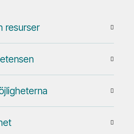
h resurser
petensen
jligheterna
het