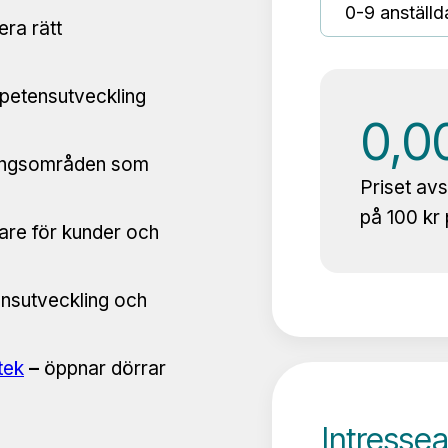
era rätt
petensutveckling
Pris
per
tringsområden som
år
Priset av
för
på 100 kr 
tare för kunder och
medlemsk
ensutveckling och
tek
–
öppnar dörrar
Intress