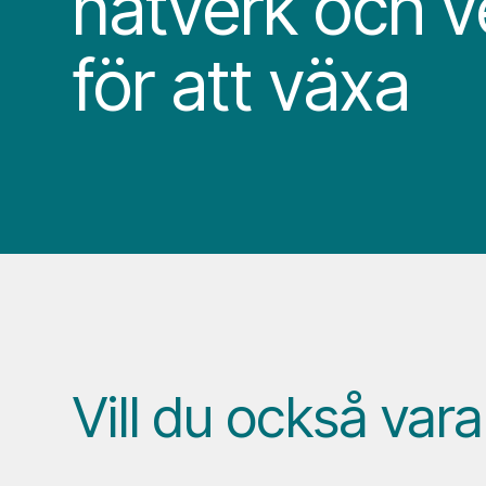
nätverk och v
för att växa
Vill du också var