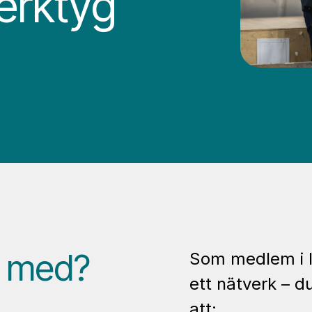
erktyg
a med?
Som medlem i I
ett nätverk – d
att: