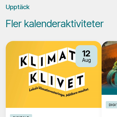
Upptäck
Fler kalenderaktiviteter
12
Aug
DIGI