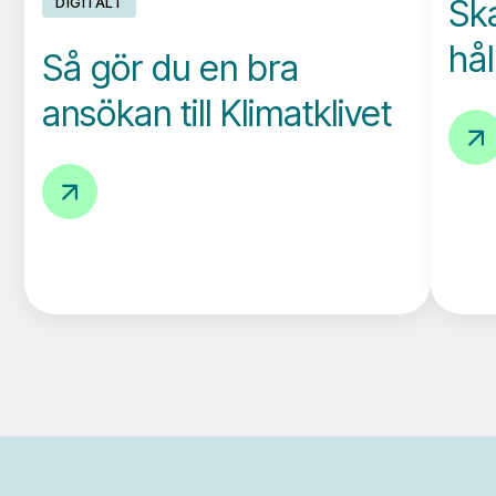
Ska
DIGITALT
hå
Så gör du en bra
ansökan till Klimatklivet
Skap
er
Så
först
gör
hållb
du
en
bra
ansökan
till
Klimatklivet