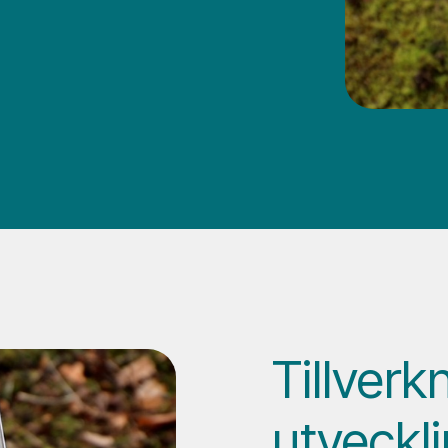
Tillverk
utveckli