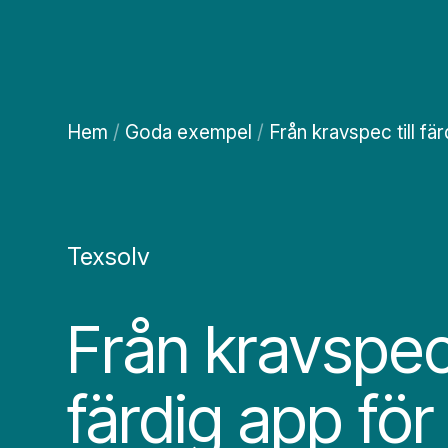
Hem
/
Goda exempel
/
Från kravspec till fä
Texsolv
Från kravspec 
färdig app för