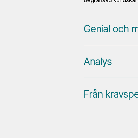
begränsad kundskar
Genial och 
Analys
Från kravspec