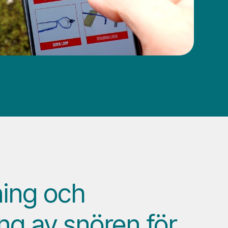
ning och
ng av snören för