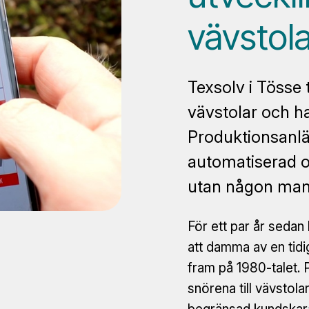
vävstola
Texsolv i Tösse 
vävstolar och h
Produktionsanlä
automatiserad oc
utan någon manu
För ett par år sedan
att damma av en tidi
fram på 1980-talet.
snörena till vävstolar