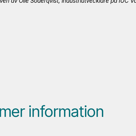
iven av Olle Söderqvist, industriutvecklare på IUC Vä
 mer information