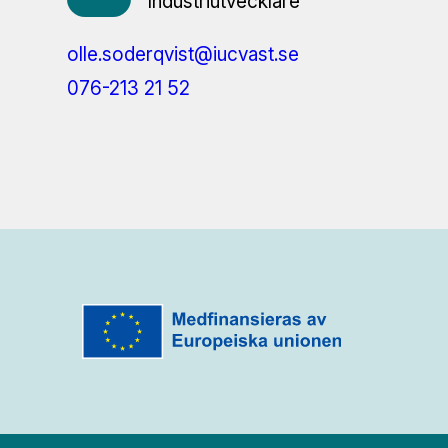
Industriutvecklare
olle.soderqvist@iucvast.se
076-213 21 52