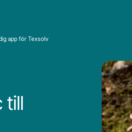
rdig app för Texsolv
till